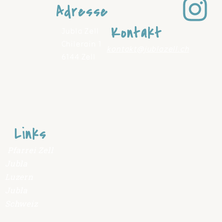
Adresse
Kontakt
Jubla Zell
Chilerain 1
kontakt@jublazell.ch
6144 Zell
Links
Pfarrei Zell
Jubla
Luzern
Jubla
Schweiz